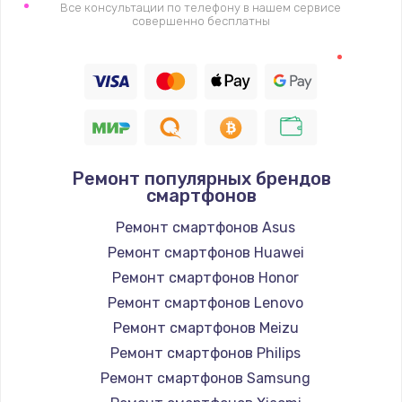
1400 руб.
Все консультации по телефону в нашем сервисе
совершенно бесплатны
Заказать
Восстановление цепи питания, пайка
880 руб.
Заказать
Ремонт популярных брендов
Программный ремонт/прошивка
смартфонов
390 руб.
Ремонт смартфонов Asus
Заказать
Ремонт смартфонов Huawei
Ремонт смартфонов Honor
Замена Bluetooth/Wi-Fi модуля
Ремонт смартфонов Lenovo
800 руб.
Ремонт смартфонов Meizu
Заказать
Ремонт смартфонов Philips
Ремонт смартфонов Samsung
Замена картридера