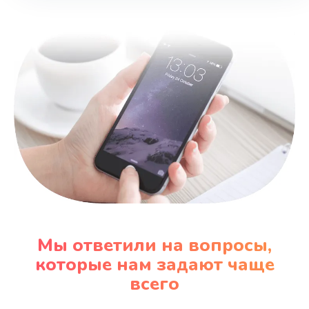
Замена шнура
600 руб.
Заказать
Замена датчика
480 руб.
Заказать
Замена кнопки
450 руб.
Заказать
Мы ответили на вопросы,
Настройка
которые нам задают чаще
600 руб.
всего
Заказать