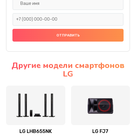
Ремонт платы электроники
1400 руб.
Заказать
Прошивка
1500 руб.
Заказать
Другие модели смартфонов
LG
Ремонт механики привода
1500 руб.
Заказать
Ремонт / замена кнопок, клавиш, индикаторов,
разъемов
1550 руб.
LG LHB655NK
LG FJ7
Заказать