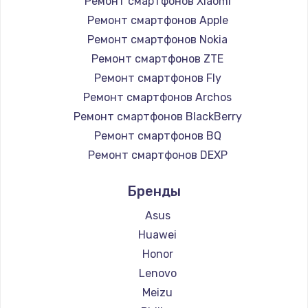
Ремонт смартфонов Xiaomi
890 руб.
Ремонт смартфонов Apple
Заказать
Ремонт смартфонов Nokia
Ремонт смартфонов ZTE
Замена микросхемы NFC
Ремонт смартфонов Fly
1100 руб.
Ремонт смартфонов Archos
Ремонт смартфонов BlackBerry
Заказать
Ремонт смартфонов BQ
Замена шим-контроллера
Ремонт смартфонов DEXP
3900 руб.
Ремонт смартфонов Digma
Бренды
Ремонт смартфонов Ginzzu
Заказать
Ремонт смартфонов Highscreen
Asus
Настройка Wi-Fi
Ремонт смартфонов Irbis
Huawei
Ремонт смартфонов Kyocera
1030 руб.
Honor
Ремонт смартфонов LeEco
Lenovo
Заказать
Ремонт смартфонов OnePlus
Meizu