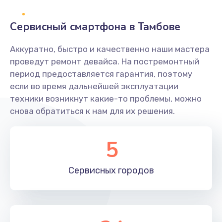
2400 руб.
Заказать
Сервисный смартфона в Тамбове
Ремонт системной платы
Аккуратно, быстро и качественно наши мастера
проведут ремонт девайса. На постремонтный
1600 руб.
период предоставляется гарантия, поэтому
Заказать
если во время дальнейшей эксплуатации
техники возникнут какие-то проблемы, можно
Снятие системных ошибок/программный ремонт
снова обратиться к нам для их решения.
1400 руб.
Заказать
5
Ремонт разъема SIM-карты
Сервисных
городов
880 руб.
Заказать
Модернизация