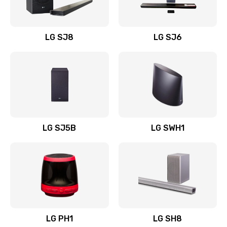
Заказать
Восстановление после заклинивания
LG SJ8
LG SJ6
1400 руб.
Заказать
Восстановление после залития
1500 руб.
Заказать
LG SJ5B
LG SWH1
Замена фильтра
1500 руб.
Заказать
Ремонт корпуса
LG PH1
LG SH8
1400 руб.