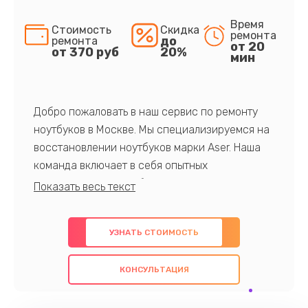
Время
Стоимость
Скидка
ремонта
до
ремонта
от 20
от 370 руб
20%
мин
Добро пожаловать в наш сервис по ремонту
ноутбуков в Москве. Мы специализируемся на
восстановлении ноутбуков марки Aser. Наша
команда включает в себя опытных
профессионалов с обширными знаниями и
многолетним опытом в данной области. Мы
предлагаем быстрый и качественный ремонт с
УЗНАТЬ СТОИМОСТЬ
использованием оригинальных компонентов, а
также гарантируем качество всех
КОНСУЛЬТАЦИЯ
проведенных работ. Наша цель - предоставить
клиентам надежное и профессиональное