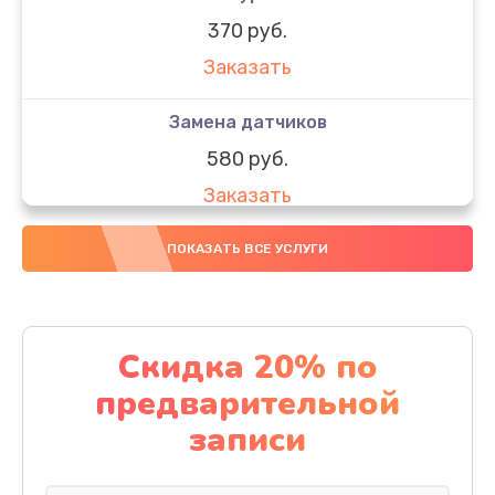
370 руб.
Заказать
Замена датчиков
580 руб.
Заказать
Комплексная чистка
ПОКАЗАТЬ ВСЕ УСЛУГИ
800 руб.
Заказать
Скидка 20% по
Замена дисплея (экрана)
предварительной
2000 руб.
записи
Заказать