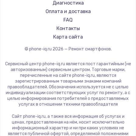
Ремонт смартфонов Poco
LeEco
Диагностика
Замена видеокарты
Ремонт смартфонов HTC
OnePlus
Оплата и доставка
1600 руб.
Ремонт смартфонов Blackmagic
teXet
FAQ
Ремонт смартфонов Nothing
Заказать
Motorola
Контакты
Ремонт смартфонов iQOO
Prestigio
Карта сайта
Ремонт разъема питания
Vertex
© phone-iq.ru
2026
— Ремонт смартфонов.
880 руб.
Microsoft
Sharp
Заказать
Сервисный центр phone-iq.ru является пост гарантийным (не
Elephone
авторизованным) сервисным центром. Торговые марки,
перечисленные на сайте phone-iq.ru, являются
Замена видеочипа
BlackView
зарегистрированным товарными знаками компаний
2745 руб.
Google
правообладателей. Обозначения используется не с целью
индивидуализации соответствующих услуг по ремонту, а с
Vertu
Заказать
целью информирования потребителей о предоставляемых
Tp-Link
услугах в отношении техники правообладателя
Замена северного моста
Hisense
Сайт phone-iq.ru, а также вся информация об услугах и
Nubia
2600 руб.
ценах, предоставленная на нём, носит исключительно
информационный характер и ни при каких условиях не
Land Rover
Заказать
является публичной офертой, определяемой положениями