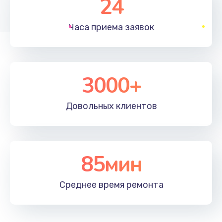
24
1830 руб.
Часа приема
заявок
Заказать
Устранение ошибок
2000 руб.
3000+
Заказать
Довольных
клиентов
Ремонт после залития
2100 руб.
Заказать
85мин
Ремонт электроплаты
Среднее время
ремонта
1400 руб.
Заказать