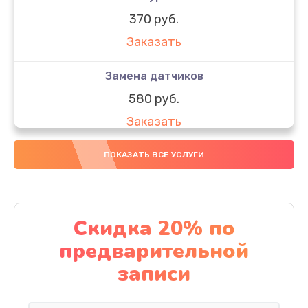
370 руб.
Заказать
Замена датчиков
580 руб.
Заказать
Комплексная чистка
ПОКАЗАТЬ ВСЕ УСЛУГИ
800 руб.
Заказать
Скидка 20% по
Замена дисплея (экрана)
предварительной
2000 руб.
записи
Заказать