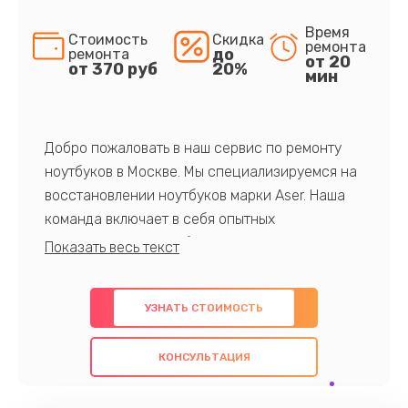
Время
Стоимость
Скидка
ремонта
до
ремонта
от 20
от 370 руб
20%
мин
Добро пожаловать в наш сервис по ремонту
ноутбуков в Москве. Мы специализируемся на
восстановлении ноутбуков марки Aser. Наша
команда включает в себя опытных
профессионалов с обширными знаниями и
многолетним опытом в данной области. Мы
предлагаем быстрый и качественный ремонт с
УЗНАТЬ СТОИМОСТЬ
использованием оригинальных компонентов, а
также гарантируем качество всех
КОНСУЛЬТАЦИЯ
проведенных работ. Наша цель - предоставить
клиентам надежное и профессиональное