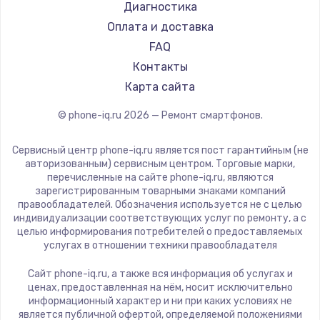
Ремонт смартфонов Poco
LeEco
Диагностика
Замена видеокарты
Ремонт смартфонов HTC
OnePlus
Оплата и доставка
1600 руб.
Ремонт смартфонов Blackmagic
teXet
FAQ
Ремонт смартфонов Nothing
Заказать
Motorola
Контакты
Ремонт смартфонов iQOO
Prestigio
Карта сайта
Ремонт разъема питания
Vertex
© phone-iq.ru
2026
— Ремонт смартфонов.
880 руб.
Microsoft
Sharp
Заказать
Сервисный центр phone-iq.ru является пост гарантийным (не
Elephone
авторизованным) сервисным центром. Торговые марки,
перечисленные на сайте phone-iq.ru, являются
Замена видеочипа
BlackView
зарегистрированным товарными знаками компаний
2745 руб.
Google
правообладателей. Обозначения используется не с целью
индивидуализации соответствующих услуг по ремонту, а с
Vertu
Заказать
целью информирования потребителей о предоставляемых
Tp-Link
услугах в отношении техники правообладателя
Замена северного моста
Hisense
Сайт phone-iq.ru, а также вся информация об услугах и
Nubia
2600 руб.
ценах, предоставленная на нём, носит исключительно
информационный характер и ни при каких условиях не
Land Rover
Заказать
является публичной офертой, определяемой положениями