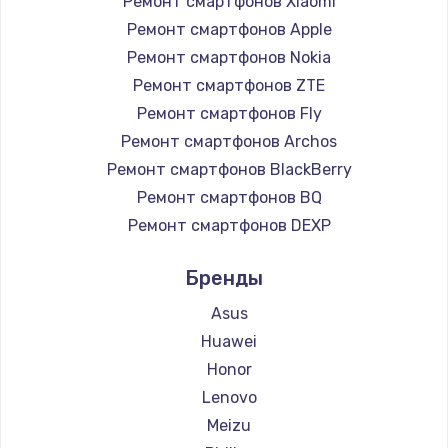
Ремонт смартфонов Xiaomi
890 руб.
Ремонт смартфонов Apple
Заказать
Ремонт смартфонов Nokia
Ремонт смартфонов ZTE
Замена микросхемы NFC
Ремонт смартфонов Fly
1100 руб.
Ремонт смартфонов Archos
Ремонт смартфонов BlackBerry
Заказать
Ремонт смартфонов BQ
Замена шим-контроллера
Ремонт смартфонов DEXP
3900 руб.
Ремонт смартфонов Digma
Бренды
Ремонт смартфонов Ginzzu
Заказать
Ремонт смартфонов Highscreen
Asus
Настройка Wi-Fi
Ремонт смартфонов Irbis
Huawei
Ремонт смартфонов Kyocera
1030 руб.
Honor
Ремонт смартфонов LeEco
Lenovo
Заказать
Ремонт смартфонов OnePlus
Meizu