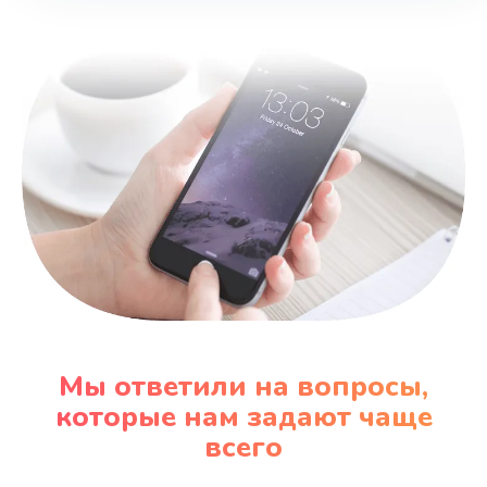
Замена шнура
600 руб.
Заказать
Замена датчика
480 руб.
Заказать
Замена кнопки
450 руб.
Заказать
Мы ответили на вопросы,
Настройка
которые нам задают чаще
600 руб.
всего
Заказать