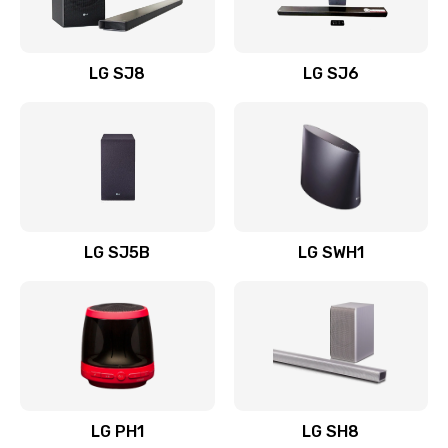
Заказать
Восстановление после заклинивания
LG SJ8
LG SJ6
1400 руб.
Заказать
Восстановление после залития
1500 руб.
Заказать
LG SJ5B
LG SWH1
Замена фильтра
1500 руб.
Заказать
Ремонт корпуса
LG PH1
LG SH8
1400 руб.