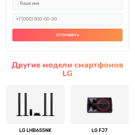
Ремонт платы электроники
1400 руб.
Заказать
Прошивка
1500 руб.
Заказать
Другие модели смартфонов
LG
Ремонт механики привода
1500 руб.
Заказать
Ремонт / замена кнопок, клавиш, индикаторов,
разъемов
1550 руб.
LG LHB655NK
LG FJ7
Заказать