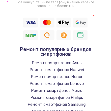
1400 руб.
Все консультации по телефону в нашем сервисе
совершенно бесплатны
Заказать
Восстановление цепи питания, пайка
880 руб.
Заказать
Ремонт популярных брендов
Программный ремонт/прошивка
смартфонов
390 руб.
Ремонт смартфонов Asus
Заказать
Ремонт смартфонов Huawei
Ремонт смартфонов Honor
Замена Bluetooth/Wi-Fi модуля
Ремонт смартфонов Lenovo
800 руб.
Ремонт смартфонов Meizu
Заказать
Ремонт смартфонов Philips
Ремонт смартфонов Samsung
Замена картридера