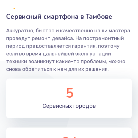
2400 руб.
Заказать
Сервисный смартфона в Тамбове
Ремонт системной платы
Аккуратно, быстро и качественно наши мастера
проведут ремонт девайса. На постремонтный
1600 руб.
период предоставляется гарантия, поэтому
Заказать
если во время дальнейшей эксплуатации
техники возникнут какие-то проблемы, можно
Снятие системных ошибок/программный ремонт
снова обратиться к нам для их решения.
1400 руб.
Заказать
5
Ремонт разъема SIM-карты
Сервисных
городов
880 руб.
Заказать
Модернизация