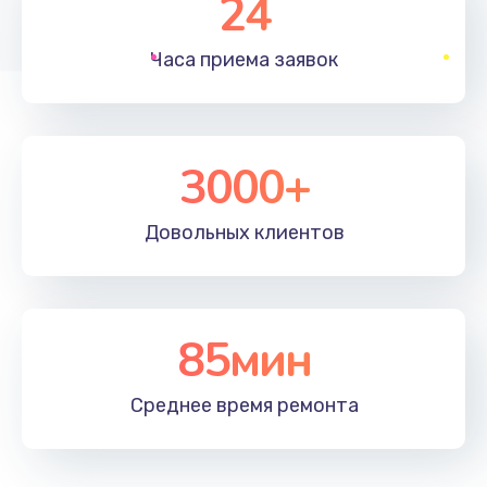
24
1830 руб.
Часа приема
заявок
Заказать
Устранение ошибок
2000 руб.
3000+
Заказать
Довольных
клиентов
Ремонт после залития
2100 руб.
Заказать
85мин
Ремонт электроплаты
Среднее время
ремонта
1400 руб.
Заказать