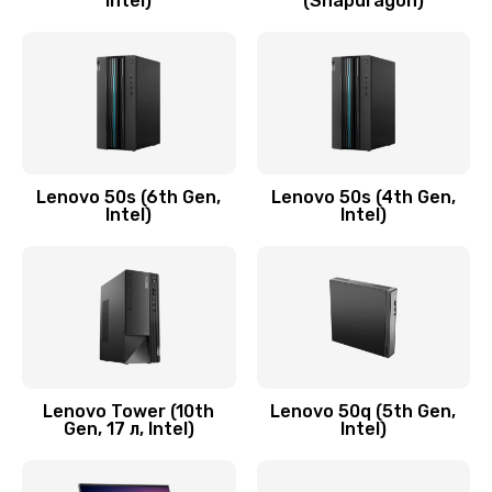
Intel)
(Snapdragon)
Замена аудио разъема
790 руб.
Заказать
Замена модуля HDMI
590 руб.
Lenovo 50s (6th Gen,
Lenovo 50s (4th Gen,
Intel)
Intel)
Заказать
Замена задней крышки устройства
790 руб.
Заказать
Замена микросхемы (звук, контроллер,
Lenovo Tower (10th
Lenovo 50q (5th Gen,
Gen, 17 л, Intel)
Intel)
процессор)
2100 руб.