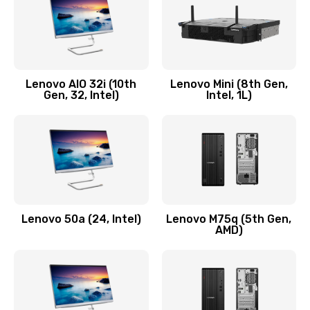
Заказать
Замена кнопки включения/выключения
600 руб.
Lenovo AIO 32i (10th
Lenovo Mini (8th Gen,
Заказать
Gen, 32, Intel)
Intel, 1L)
Замена разъема Micro, USB
590 руб.
Заказать
Замена шлейфа кнопок, дисплея
Lenovo 50a (24, Intel)
Lenovo M75q (5th Gen,
600 руб.
AMD)
Заказать
Чистка от пыли или влаги
1090 руб.