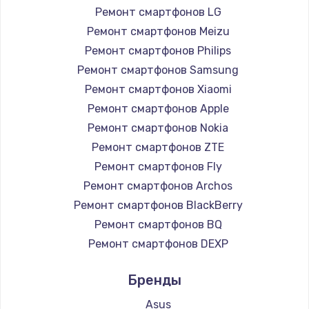
Ремонт смартфонов LG
1200 руб.
Ремонт смартфонов Meizu
Заказать
Ремонт смартфонов Philips
Ремонт смартфонов Samsung
Установка драйверов
Ремонт смартфонов Xiaomi
950 руб.
Ремонт смартфонов Apple
Заказать
Ремонт смартфонов Nokia
Ремонт смартфонов ZTE
Замена жесткого диска
Ремонт смартфонов Fly
1000 руб.
Ремонт смартфонов Archos
Заказать
Ремонт смартфонов BlackBerry
Ремонт смартфонов BQ
Чистка от пыли
Ремонт смартфонов DEXP
1330 руб.
Ремонт смартфонов Digma
Заказать
Бренды
Ремонт смартфонов Ginzzu
Ремонт смартфонов Highscreen
Asus