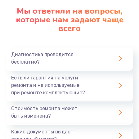
Замена клавиатуры
Мы ответили на вопросы,
которые нам задают чаще
1290 руб.
всего
Заказать
Замена корпуса
890 руб.
Диагностика проводится
бесплатно?
Заказать
Есть ли гарантия на услуги
Замена тачпада
ремонта и на используемые
990 руб.
при ремонте комплектующие?
Заказать
Стоимость ремонта может
Замена динамика
быть изменена?
1500 руб.
Какие документы выдает
Заказать