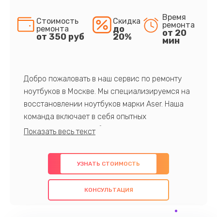
Время
Стоимость
Скидка
ремонта
до
ремонта
от 20
от 350 руб
20%
мин
Добро пожаловать в наш сервис по ремонту
ноутбуков в Москве. Мы специализируемся на
восстановлении ноутбуков марки Aser. Наша
команда включает в себя опытных
профессионалов с обширными знаниями и
многолетним опытом в данной области. Мы
предлагаем быстрый и качественный ремонт с
УЗНАТЬ СТОИМОСТЬ
использованием оригинальных компонентов, а
также гарантируем качество всех
КОНСУЛЬТАЦИЯ
проведенных работ. Наша цель - предоставить
клиентам надежное и профессиональное