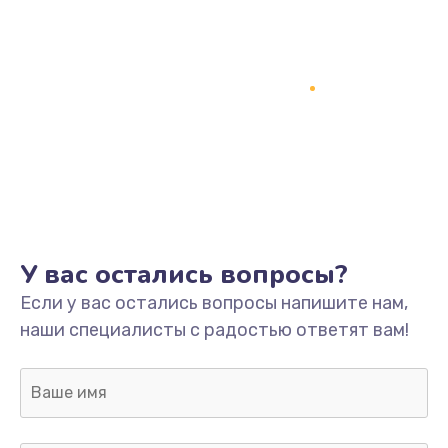
Заказать
Замена кнопки включения
2150 руб.
Заказать
Замена оперативной памяти
760 руб.
Заказать
У вас остались вопросы?
Замена процессора
Если у вас остались вопросы напишите нам,
1800 руб.
наши специалисты с радостью ответят вам!
Заказать
Замена системы охлаждения
1600 руб.