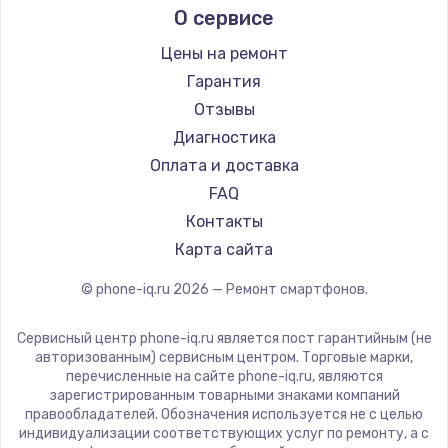
О сервисе
Ремонт смартфонов Nubia
Ремонт разъема питания
Ginzzu
Ремонт смартфонов Land Rover
Highscreen
1330 руб.
Цены на ремонт
Ремонт смартфонов Acer
Irbis
Гарантия
Заказать
Ремонт смартфонов HP
Kyocera
Отзывы
Ремонт смартфонов Poco
LeEco
Замена видеокарты
Диагностика
Ремонт смартфонов HTC
OnePlus
Оплата и доставка
2100 руб.
Ремонт смартфонов Blackmagic
teXet
FAQ
Заказать
Ремонт смартфонов Nothing
Motorola
Контакты
Ремонт смартфонов iQOO
Prestigio
Карта сайта
Ремонт цепей питания
Vertex
3000 руб.
© phone-iq.ru
2026
— Ремонт смартфонов.
Microsoft
Заказать
Sharp
Сервисный центр phone-iq.ru является пост гарантийным (не
Elephone
авторизованным) сервисным центром. Торговые марки,
Замена материнской платы
перечисленные на сайте phone-iq.ru, являются
BlackView
зарегистрированным товарными знаками компаний
1590 руб.
Google
правообладателей. Обозначения используется не с целью
Заказать
индивидуализации соответствующих услуг по ремонту, а с
Vertu