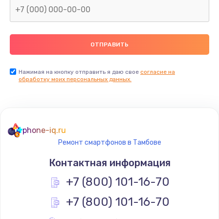
Заказать
Замена термопасты
990 руб.
Заказать
Нажимая на кнопку отправить я даю свое
согласие на
обработку моих персональных данных.
Замена контроллера питания
1490 руб.
Заказать
phone-iq.ru
Ремонт смартфонов в Тамбове
Замена южного моста
Контактная информация
2300 руб.
+7 (800) 101-16-70
Заказать
+7 (800) 101-16-70
Замена вебкамеры