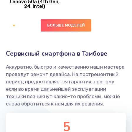
Lenovo 50a (4th Gen,
450 руб.
24, Intel)
Заказать
БОЛЬШЕ МОДЕЛЕЙ
Ремонт цепей питания платы
1490 руб.
Заказать
Сервисный смартфона в Тамбове
Восстановление дорожек платы
Аккуратно, быстро и качественно наши мастера
400 руб.
проведут ремонт девайса. На постремонтный
Заказать
период предоставляется гарантия, поэтому
если во время дальнейшей эксплуатации
Замена слухового динамика
техники возникнут какие-то проблемы, можно
снова обратиться к нам для их решения.
350 руб.
Заказать
5
Настройка программного обеспечения