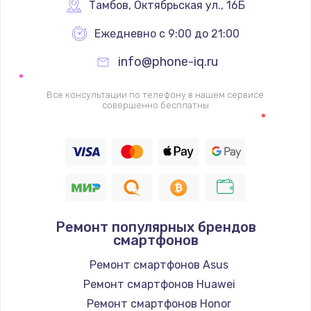
1340 руб.
Тамбов
,
 Октябрьская ул., 16Б
Заказать
Ежедневно с 9:00 до 21:00
info@phone-iq.ru
Ремонт петель крышки
990 руб.
Все консультации по телефону в нашем сервисе
совершенно бесплатны
Заказать
Настройка Wi-Fi
1260 руб.
Заказать
Замена шим-контроллера
Ремонт популярных брендов
смартфонов
3900 руб.
Ремонт смартфонов Asus
Заказать
Ремонт смартфонов Huawei
Замена HDMI
Ремонт смартфонов Honor