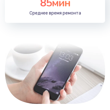
85мин
Замена лотка SIM
790 руб.
Среднее время
ремонта
Заказать
Замена северного моста
2300 руб.
Заказать
Восстановление данных
990 руб.
Заказать
Замена SSD
895 руб.
Заказать