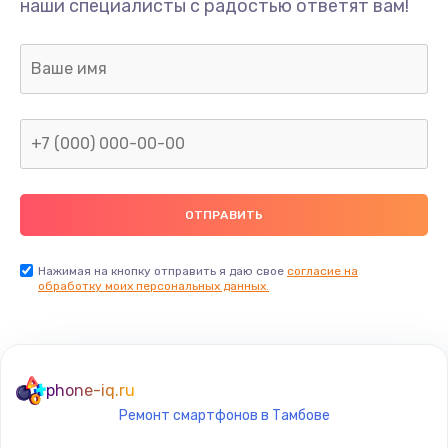
Замена разъёма наушников (гарнитуры)
наши специалисты с радостью ответят вам!
490 руб.
Заказать
Замена разъема зарядки (питания)
490 руб.
Заказать
Замена сканера отпечатка
490 руб.
Нажимая на кнопку отправить я даю свое
согласие на
Заказать
обработку моих персональных данных.
Сбор/Разбор
1490 руб.
phone-iq.ru
Заказать
Ремонт смартфонов в Тамбове
Замена разъема SIM