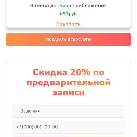
Замена датчика приближения
590 руб.
Заказать
Замена стекла
ПОКАЗАТЬ ВСЕ УСЛУГИ
890 руб.
Заказать
Скидка 20% по
Обновление ПО
предварительной
890 руб.
записи
Заказать
Замена задней крышки
290 руб.
Заказать