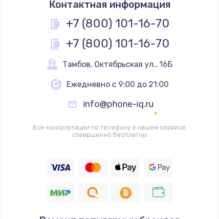
Контактная информация
290 руб.
+7 (800) 101-16-70
Заказать
+7 (800) 101-16-70
Замена полифонического динамика
Тамбов
,
 Октябрьская ул., 16Б
390 руб.
Заказать
Ежедневно с 9:00 до 21:00
info@phone-iq.ru
Замена передней камеры
490 руб.
Все консультации по телефону в нашем сервисе
совершенно бесплатны
Заказать
Замена микросхемы
690 руб.
Заказать
Замена кнопок громкости