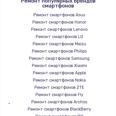
Ремонт популярных брендов
смартфонов
490 руб.
Заказать
Ремонт смартфонов Asus
Ремонт смартфонов Honor
Защита гидрогелевой пленкой
Ремонт смартфонов Lenovo
1290 руб.
Ремонт смартфонов LG
Заказать
Ремонт смартфонов Meizu
Ремонт смартфонов Philips
Замена вебкамеры
Ремонт смартфонов Samsung
1495 руб.
Ремонт смартфонов Xiaomi
Заказать
Ремонт смартфонов Apple
Ремонт смартфонов Nokia
Установка драйверов
Ремонт смартфонов ZTE
1000 руб.
Ремонт смартфонов Fly
Заказать
Ремонт смартфонов Archos
Ремонт смартфонов BlackBerry
Замена жесткого диска