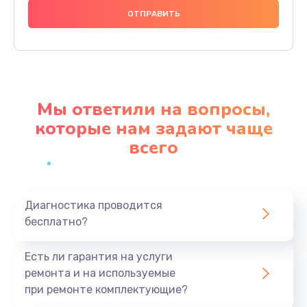
Замена аккумулятора
620 руб.
Заказать
Замена экрана
Мы ответили на вопросы,
940 руб.
которые нам задают чаще
Заказать
всего
Замена микрофона
1500 руб.
Заказать
Диагностика проводится
бесплатно?
Замена кнопки включения
Есть ли гарантия на услуги
490 руб.
ремонта и на используемые
Заказать
при ремонте комплектующие?