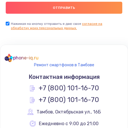
Заказать
Замена видеокарты
Нажимая на кнопку отправить я даю свое
согласие на
обработку моих персональных данных.
2045 руб.
Заказать
Ремонт разъема питания
phone-iq.ru
1090 руб.
Ремонт смартфонов в Тамбове
Заказать
Контактная информация
+7 (800) 101-16-70
Замена видеочипа
2745 руб.
+7 (800) 101-16-70
Заказать
Тамбов
,
 Октябрьская ул., 16Б
Настройка BIOS
Ежедневно с 9:00 до 21:00