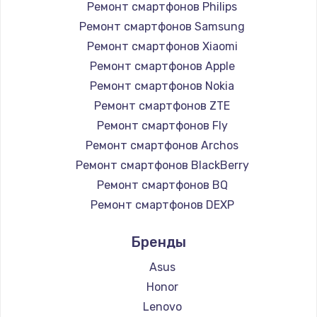
Ремонт смартфонов Philips
2750 руб.
Ремонт смартфонов Samsung
Заказать
Ремонт смартфонов Xiaomi
Ремонт смартфонов Apple
Замена контроллера питания
Ремонт смартфонов Nokia
1490 руб.
Ремонт смартфонов ZTE
Заказать
Ремонт смартфонов Fly
Ремонт смартфонов Archos
Замена тачпада
Ремонт смартфонов BlackBerry
1745 руб.
Ремонт смартфонов BQ
Заказать
Ремонт смартфонов DEXP
Ремонт смартфонов Digma
Замена корпуса
Бренды
Ремонт смартфонов Ginzzu
890 руб.
Ремонт смартфонов Highscreen
Asus
Ремонт смартфонов Irbis
Заказать
Honor
Ремонт смартфонов Kyocera
Lenovo