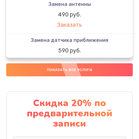
Замена антенны
490 руб.
Заказать
Замена датчика приближения
590 руб.
Заказать
ПОКАЗАТЬ ВСЕ УСЛУГИ
Замена стекла
890 руб.
Заказать
Скидка 20% по
предварительной
Обновление ПО
записи
890 руб.
Заказать