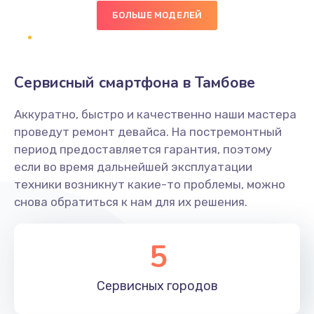
490 руб.
БОЛЬШЕ МОДЕЛЕЙ
Заказать
Сбор/Разбор
Сервисный смартфона в Тамбове
1490 руб.
Заказать
Аккуратно, быстро и качественно наши мастера
проведут ремонт девайса. На постремонтный
Замена разъема SIM
период предоставляется гарантия, поэтому
если во время дальнейшей эксплуатации
290 руб.
техники возникнут какие-то проблемы, можно
Заказать
снова обратиться к нам для их решения.
Замена полифонического динамика
5
390 руб.
Заказать
Сервисных
городов
Замена передней камеры