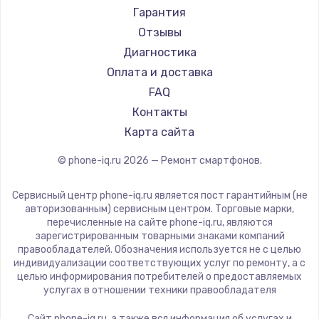
Ремонт смартфонов Acer
Irbis
Гарантия
Ремонт смартфонов HP
Kyocera
Отзывы
Ремонт смартфонов Poco
LeEco
Диагностика
Ремонт смартфонов HTC
OnePlus
Оплата и доставка
Ремонт смартфонов Blackmagic
teXet
FAQ
Ремонт смартфонов Nothing
Motorola
Контакты
Ремонт смартфонов iQOO
Prestigio
Карта сайта
Vertex
© phone-iq.ru
2026
— Ремонт смартфонов.
Microsoft
Sharp
Сервисный центр phone-iq.ru является пост гарантийным (не
Elephone
авторизованным) сервисным центром. Торговые марки,
перечисленные на сайте phone-iq.ru, являются
BlackView
зарегистрированным товарными знаками компаний
Google
правообладателей. Обозначения используется не с целью
индивидуализации соответствующих услуг по ремонту, а с
Vertu
целью информирования потребителей о предоставляемых
Tp-Link
услугах в отношении техники правообладателя
Hisense
Сайт phone-iq.ru, а также вся информация об услугах и