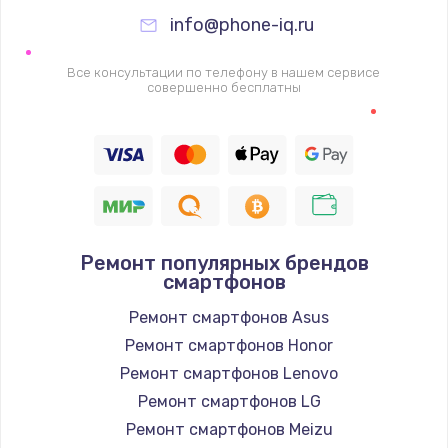
995 руб.
info@phone-iq.ru
Заказать
Все консультации по телефону в нашем сервисе
Ремонт подсветки
совершенно бесплатны
1200 руб.
Заказать
Настройка ОС
1160 руб.
Ремонт популярных брендов
Заказать
смартфонов
Ремонт смартфонов Asus
Чистка от пыли
Ремонт смартфонов Honor
1060 руб.
Ремонт смартфонов Lenovo
Заказать
Ремонт смартфонов LG
Ремонт смартфонов Meizu
Замена южного моста