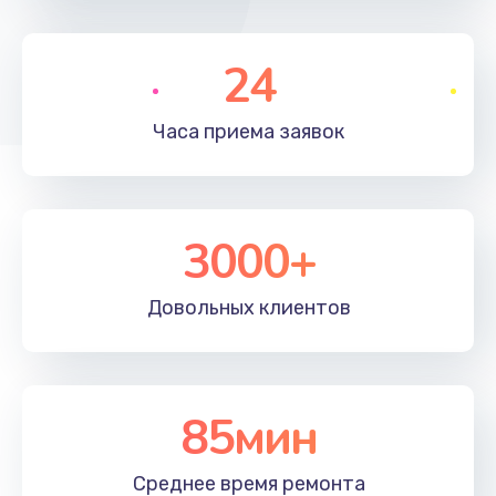
490 руб.
24
Заказать
Замена микросхемы
Часа приема
заявок
690 руб.
Заказать
3000+
Замена кнопок громкости
490 руб.
Довольных
клиентов
Заказать
Защита гидрогелевой пленкой
1290 руб.
85мин
Заказать
Среднее время
ремонта