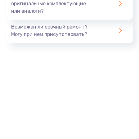
оригинальные комплектующие
или аналоги?
Замена процессора
1290 руб.
Возможен ли срочный ремонт?
Заказать
Могу при нем присутствовать?
Замена оперативной памяти
960 руб.
Заказать
Замена звуковой карты
1500 руб.
Заказать
Замена USB порта
1245 руб.