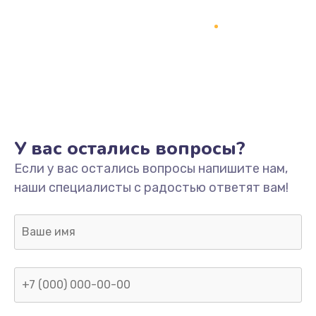
Заказать
Замена разъёмов (HDMI, DVI, Дисплей порта)
390 руб.
Заказать
Замена SSD
У вас остались вопросы?
1045 руб.
Если у вас остались вопросы напишите нам,
Заказать
наши специалисты с радостью ответят вам!
Замена клавиатуры
990 руб.
Заказать
Ремонт цепей питания
2500 руб.