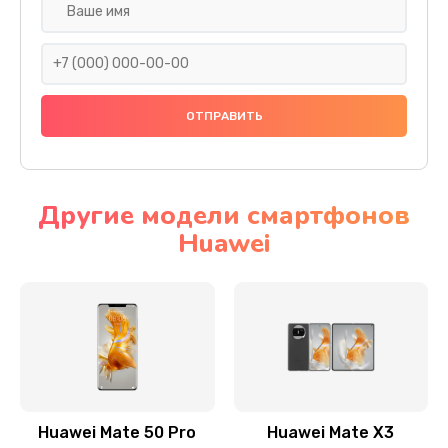
Замена задней крышки
290 руб.
Заказать
Замена аккумулятора
620 руб.
Другие модели смартфонов
Заказать
Huawei
Замена экрана
940 руб.
Заказать
Замена микрофона
1500 руб.
Huawei Mate 50 Pro
Huawei Mate X3
Заказать