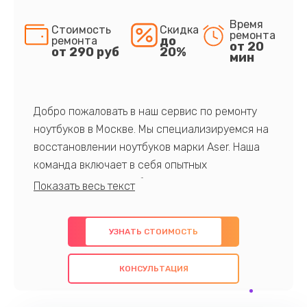
Время
Стоимость
Скидка
ремонта
до
ремонта
от 20
от 290 руб
20%
мин
Добро пожаловать в наш сервис по ремонту
ноутбуков в Москве. Мы специализируемся на
восстановлении ноутбуков марки Aser. Наша
команда включает в себя опытных
профессионалов с обширными знаниями и
многолетним опытом в данной области. Мы
предлагаем быстрый и качественный ремонт с
УЗНАТЬ СТОИМОСТЬ
использованием оригинальных компонентов, а
также гарантируем качество всех
КОНСУЛЬТАЦИЯ
проведенных работ. Наша цель - предоставить
клиентам надежное и профессиональное