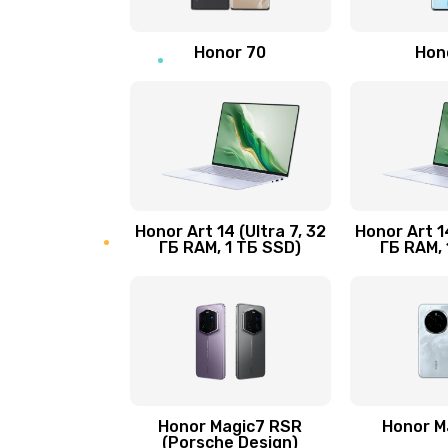
Замена камеры
Honor 70
Hon
Замена кнопки Home
Замена датчика приближения
Замена антенны
Honor Art 14 (Ultra 7, 32
Honor Art 14
ГБ RAM, 1 ТБ SSD)
ГБ RAM, 
Замена сканера отпечатка паль
Замена аудио-разъема
Замена стекла (экрана)
Honor Magic7 RSR
Honor M
Замена NFC антенны
(Porsche Design)