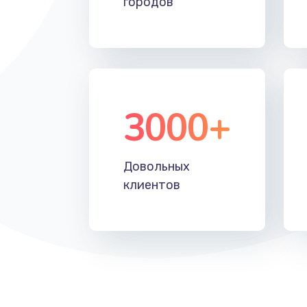
городов
Замена системной платы
Замена дисплея
3000+
Замена матрицы
Замена разъема
Довольных
клиентов
Замена шим-контроллера
Замена клавиатуры
Замена SSD