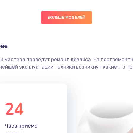
ючения
50 мин
3 года
БОЛЬШЕ МОДЕЛЕЙ
нитуры)
20 мин
3 года
ове
50 мин
1 год
ши мастера проведут ремонт девайса. На постремонт
ика
60 мин
1 год
ьнейшей эксплуатации техники возникнут какие-то пр
60 мин
2 года
50 мин
1 год
24
20 мин
2 года
Часа приема
40 мин
3 года