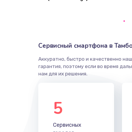
Замена кнопки включения/выкл
Замена разъёма наушников (гар
Сервисный смартфона в Тамб
Замена разъема SIM
Аккуратно, быстро и качественно на
Замена полифонического динам
гарантия, поэтому если во время дал
нам для их решения.
Замена передней камеры
Замена кнопок громкости
5
Замена голосового динамика
Сервисных
Замена вибромотора