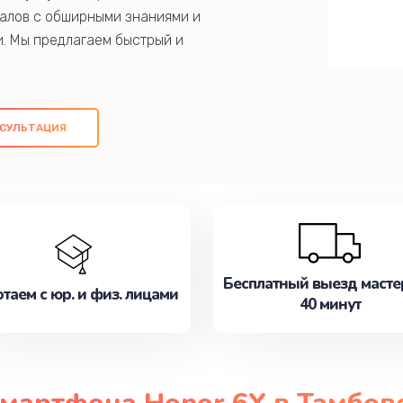
алов с обширными знаниями и
и. Мы предлагаем быстрый и
ем оригинальных компонентов, а также
ых работ. Наша цель - предоставить
ое обслуживание, удовлетворяя их
СУЛЬТАЦИЯ
медлите записаться на ремонт уже
Бесплатный выезд масте
таем с юр. и физ. лицами
40 минут