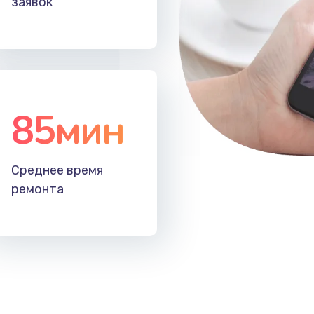
заявок
20 мин
2 года
20 мин
1 год
85мин
20 мин
3 года
20 мин
2 года
Среднее время
ремонта
30 мин
2 года
20 мин
3 года
20 мин
1 год