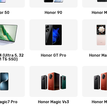
30 мин
2 года
or 50
Honor 90
Honor M
20 мин
1 год
20 мин
1 год
60 мин
2 года
 (Ultra 5, 32
Honor GT Pro
Honor Mag
1 ТБ SSD)
ца
40 мин
3 года
40 мин
1 год
40 мин
1 год
agic7 Pro
Honor Magic Vs3
Honor M
50 мин
2 года