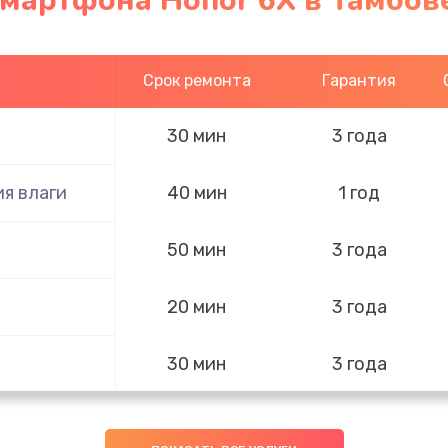
смартфона Honor 6X в Тамбов
Срок ремонта
Гарантия
30 мин
3 года
я влаги
40 мин
1 год
50 мин
3 года
20 мин
3 года
30 мин
3 года
20 мин
1 год