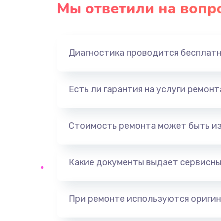
Замена северного моста
Мы ответили на вопр
Замена экрана
Диагностика проводится бесплат
Замена шлейфа матрицы
Замена термопасты
Есть ли гарантия на услуги ремон
Замена системы охлаждения
Стоимость ремонта может быть и
Замена оперативной памяти
Какие документы выдает сервисны
Замена звуковой карты
При ремонте используются оригин
Замена USB порта