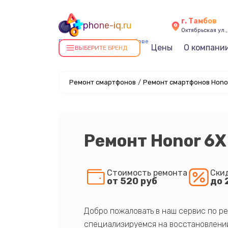
г. Тамбов
phone-iq.ru
Октябрьская ул.,
Ремонт смартфонов в Тамбове
Цены
О компани
ВЫБЕРИТЕ БРЕНД
Ремонт смартфонов
/
Ремонт смартфонов Honor
Ремонт Honor 6X
Стоимость ремонта
Ски
от 520 руб
до 
Добро пожаловать в наш сервис по ре
специализируемся на восстановлении