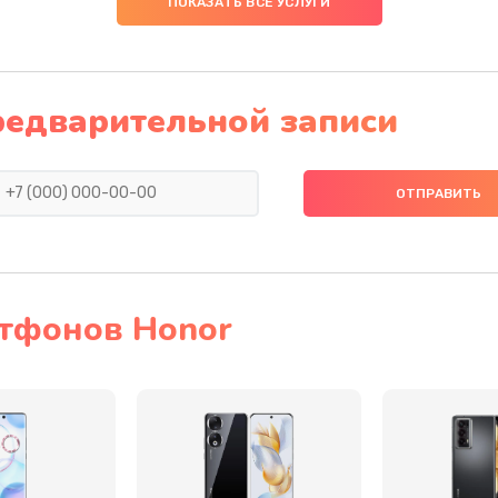
ПОКАЗАТЬ ВСЕ УСЛУГИ
60 мин
2 года
50 мин
3 года
редварительной записи
30 мин
2 года
60 мин
3 года
50 мин
2 года
тфонов Honor
30 мин
3 года
60 мин
1 год
40 мин
1 год