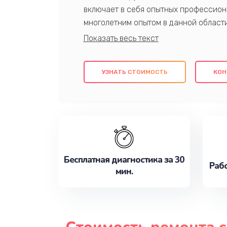
включает в себя опытных профессион
многолетним опытом в данной област
качественный ремонт с использовани
гарантируем качество всех проведенн
клиентам надежное и профессиональн
УЗНАТЬ СТОИМОСТЬ
КОН
потребности наилучшим образом. Не 
сейчас!
Бесплатная диагностика за 30
Рабо
мин.