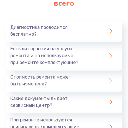
всего
Замена матрицы
640 руб.
Заказать
Диагностика проводится
бесплатно?
Замена разъема
790 руб.
Есть ли гарантия на услуги
Заказать
ремонта и на используемые
при ремонте комплектующие?
Замена шим-контроллера
Стоимость ремонта может
3900 руб.
быть изменена?
Заказать
Какие документы выдает
Замена клавиатуры
сервисный центр?
1490 руб.
При ремонте используются
Заказать
оригинальные комплектующие