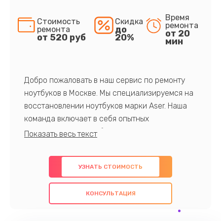
Время
Стоимость
Скидка
ремонта
до
ремонта
от 20
от 520 руб
20%
мин
Добро пожаловать в наш сервис по ремонту
ноутбуков в Москве. Мы специализируемся на
восстановлении ноутбуков марки Aser. Наша
команда включает в себя опытных
профессионалов с обширными знаниями и
многолетним опытом в данной области. Мы
предлагаем быстрый и качественный ремонт с
УЗНАТЬ СТОИМОСТЬ
использованием оригинальных компонентов, а
также гарантируем качество всех
КОНСУЛЬТАЦИЯ
проведенных работ. Наша цель - предоставить
клиентам надежное и профессиональное