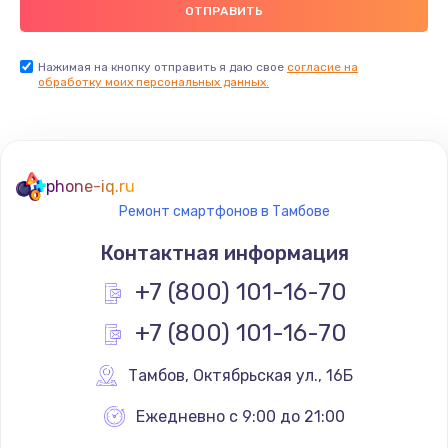
Заказать
Замена USB порта
Нажимая на кнопку отправить я даю свое
согласие на
обработку моих персональных данных.
1560 руб.
Заказать
Замена разъёмов (HDMI, DVI, Дисплей порта)
phone-iq.ru
1800 руб.
Ремонт смартфонов в Тамбове
Заказать
Контактная информация
Замена тачпада
+7 (800) 101-16-70
1660 руб.
+7 (800) 101-16-70
Заказать
Тамбов
,
 Октябрьская ул., 16Б
Замена контроллера питания
Ежедневно с 9:00 до 21:00
1490 руб.