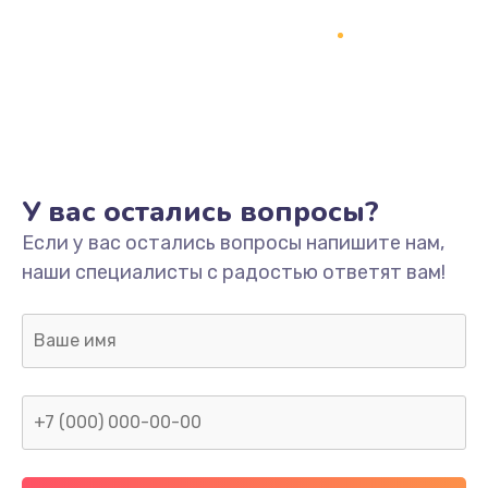
Замена термопасты
995 руб.
Заказать
Замена системы охлаждения
1550 руб.
У вас остались вопросы?
Заказать
Если у вас остались вопросы напишите нам,
наши специалисты с радостью ответят вам!
Замена оперативной памяти
1160 руб.
Заказать
Замена звуковой карты
1600 руб.