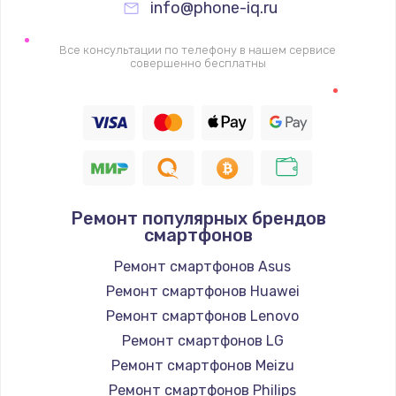
info@phone-iq.ru
Заказать
Все консультации по телефону в нашем сервисе
Настройка Wi-Fi
совершенно бесплатны
1530 руб.
Заказать
Ремонт петель крышки
990 руб.
Ремонт популярных брендов
Заказать
смартфонов
Ремонт смартфонов Asus
Замена вебкамеры
Ремонт смартфонов Huawei
1740 руб.
Ремонт смартфонов Lenovo
Заказать
Ремонт смартфонов LG
Ремонт смартфонов Meizu
Установка драйверов
Ремонт смартфонов Philips