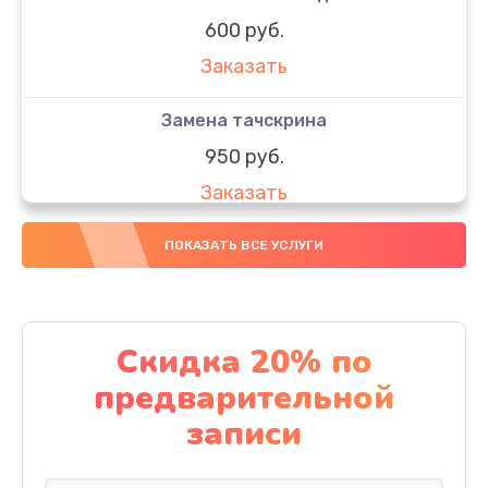
600 руб.
Заказать
Замена тачскрина
950 руб.
Заказать
Замена динамиков
ПОКАЗАТЬ ВСЕ УСЛУГИ
710 руб.
Заказать
Скидка 20% по
Замена стекла
предварительной
990 руб.
записи
Заказать