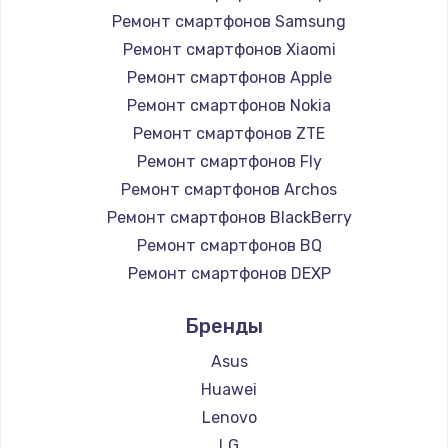
1225 руб.
Ремонт смартфонов Samsung
Заказать
Ремонт смартфонов Xiaomi
Ремонт смартфонов Apple
Замена жесткого диска
Ремонт смартфонов Nokia
1250 руб.
Ремонт смартфонов ZTE
Заказать
Ремонт смартфонов Fly
Ремонт смартфонов Archos
Ремонт цепей питания
Ремонт смартфонов BlackBerry
3000 руб.
Ремонт смартфонов BQ
Заказать
Ремонт смартфонов DEXP
Ремонт смартфонов Digma
Замена видеокарты
Бренды
Ремонт смартфонов Ginzzu
2100 руб.
Ремонт смартфонов Highscreen
Asus
Заказать
Ремонт смартфонов Irbis
Huawei
Ремонт смартфонов Kyocera
Lenovo
Ремонт разъема питания
Ремонт смартфонов LeEco
LG