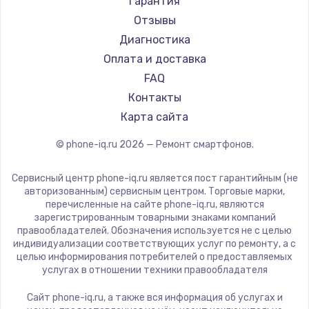
Настройка ОС
Гарантия
Ремонт смартфонов HP
Kyocera
Отзывы
1430 руб.
Ремонт смартфонов Poco
LeEco
Диагностика
Заказать
Ремонт смартфонов HTC
OnePlus
Оплата и доставка
Ремонт смартфонов Blackmagic
teXet
FAQ
Чистка от пыли
Ремонт смартфонов Nothing
Motorola
Контакты
1330 руб.
Ремонт смартфонов iQOO
Prestigio
Карта сайта
Заказать
Vertex
© phone-iq.ru
2026
— Ремонт смартфонов.
Microsoft
Замена южного моста
Sharp
Сервисный центр phone-iq.ru является пост гарантийным (не
2600 руб.
Elephone
авторизованным) сервисным центром. Торговые марки,
перечисленные на сайте phone-iq.ru, являются
Заказать
BlackView
зарегистрированным товарными знаками компаний
Google
правообладателей. Обозначения используется не с целью
Замена материнской платы
индивидуализации соответствующих услуг по ремонту, а с
Vertu
целью информирования потребителей о предоставляемых
1690 руб.
Tp-Link
услугах в отношении техники правообладателя
Заказать
Hisense
Сайт phone-iq.ru, а также вся информация об услугах и
Nubia