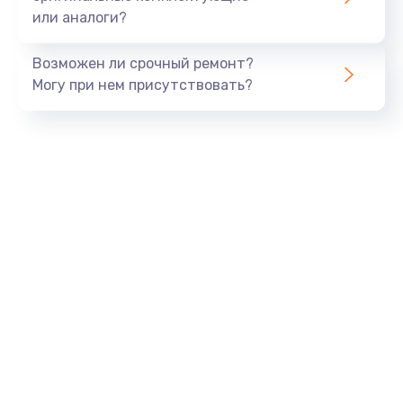
или аналоги?
Замена SSD
990 руб.
Возможен ли срочный ремонт?
Заказать
Могу при нем присутствовать?
Замена северного моста
2600 руб.
Заказать
Замена экрана
1645 руб.
Заказать
Замена шлейфа матрицы
1290 руб.
Заказать