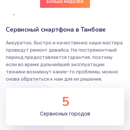
БОЛЬШЕ МОДЕЛЕЙ
Заказать
Замена NFC антенны
Сервисный смартфона в Тамбове
650 руб.
Заказать
Аккуратно, быстро и качественно наши мастера
проведут ремонт девайса. На постремонтный
Замена кнопки включения/выключения
период предоставляется гарантия, поэтому
если во время дальнейшей эксплуатации
790 руб.
техники возникнут какие-то проблемы, можно
Заказать
снова обратиться к нам для их решения.
Замена разъёма наушников (гарнитуры)
5
800 руб.
Заказать
Сервисных
городов
Замена разъема SIM