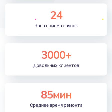
790 руб.
Заказать
24
Замена полифонического динамика
Часа приема
заявок
530 руб.
Заказать
3000+
Замена передней камеры
900 руб.
Довольных
клиентов
Заказать
Замена кнопок громкости
670 руб.
85мин
Заказать
Среднее время
ремонта
Замена голосового динамика