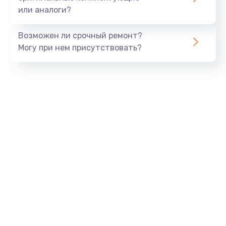
или аналоги?
Замена SSD
990 руб.
Возможен ли срочный ремонт?
Заказать
Могу при нем присутствовать?
Замена северного моста
2600 руб.
Заказать
Замена экрана
1645 руб.
Заказать
Замена шлейфа матрицы
1290 руб.
Заказать