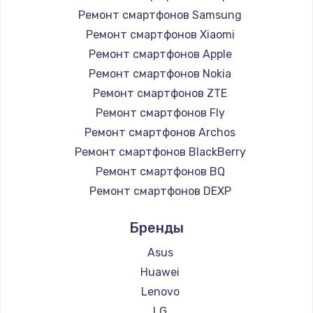
1225 руб.
Ремонт смартфонов Samsung
Заказать
Ремонт смартфонов Xiaomi
Ремонт смартфонов Apple
Замена жесткого диска
Ремонт смартфонов Nokia
1250 руб.
Ремонт смартфонов ZTE
Заказать
Ремонт смартфонов Fly
Ремонт смартфонов Archos
Ремонт цепей питания
Ремонт смартфонов BlackBerry
3000 руб.
Ремонт смартфонов BQ
Заказать
Ремонт смартфонов DEXP
Ремонт смартфонов Digma
Замена видеокарты
Бренды
Ремонт смартфонов Ginzzu
2100 руб.
Ремонт смартфонов Highscreen
Asus
Заказать
Ремонт смартфонов Irbis
Huawei
Ремонт смартфонов Kyocera
Lenovo
Ремонт разъема питания
Ремонт смартфонов LeEco
LG