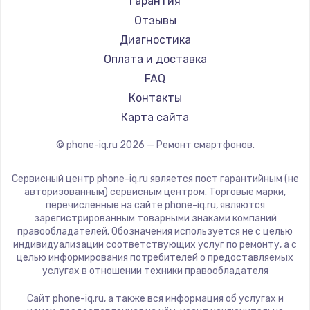
Настройка ОС
Гарантия
Ремонт смартфонов HP
Kyocera
Отзывы
1430 руб.
Ремонт смартфонов Poco
LeEco
Диагностика
Заказать
Ремонт смартфонов HTC
OnePlus
Оплата и доставка
Ремонт смартфонов Blackmagic
teXet
FAQ
Чистка от пыли
Ремонт смартфонов Nothing
Motorola
Контакты
1330 руб.
Ремонт смартфонов iQOO
Prestigio
Карта сайта
Заказать
Vertex
© phone-iq.ru
2026
— Ремонт смартфонов.
Microsoft
Замена южного моста
Sharp
Сервисный центр phone-iq.ru является пост гарантийным (не
2600 руб.
Elephone
авторизованным) сервисным центром. Торговые марки,
перечисленные на сайте phone-iq.ru, являются
Заказать
BlackView
зарегистрированным товарными знаками компаний
Google
правообладателей. Обозначения используется не с целью
Замена материнской платы
индивидуализации соответствующих услуг по ремонту, а с
Vertu
целью информирования потребителей о предоставляемых
1690 руб.
Tp-Link
услугах в отношении техники правообладателя
Заказать
Hisense
Сайт phone-iq.ru, а также вся информация об услугах и
Nubia