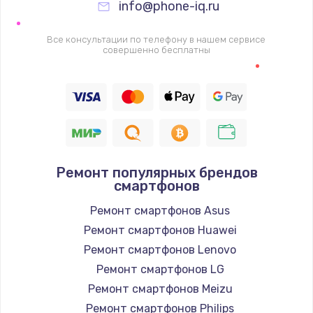
info@phone-iq.ru
Заказать
Все консультации по телефону в нашем сервисе
Настройка Wi-Fi
совершенно бесплатны
1530 руб.
Заказать
Ремонт петель крышки
990 руб.
Ремонт популярных брендов
Заказать
смартфонов
Ремонт смартфонов Asus
Замена вебкамеры
Ремонт смартфонов Huawei
1740 руб.
Ремонт смартфонов Lenovo
Заказать
Ремонт смартфонов LG
Ремонт смартфонов Meizu
Установка драйверов
Ремонт смартфонов Philips