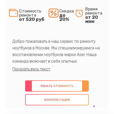
Время
Стоимость
Скидка
ремонта
до
ремонта
от 20
от 520 руб
20%
мин
Добро пожаловать в наш сервис по ремонту
ноутбуков в Москве. Мы специализируемся на
восстановлении ноутбуков марки Aser. Наша
команда включает в себя опытных
профессионалов с обширными знаниями и
многолетним опытом в данной области. Мы
предлагаем быстрый и качественный ремонт с
УЗНАТЬ СТОИМОСТЬ
использованием оригинальных компонентов, а
также гарантируем качество всех
КОНСУЛЬТАЦИЯ
проведенных работ. Наша цель - предоставить
клиентам надежное и профессиональное