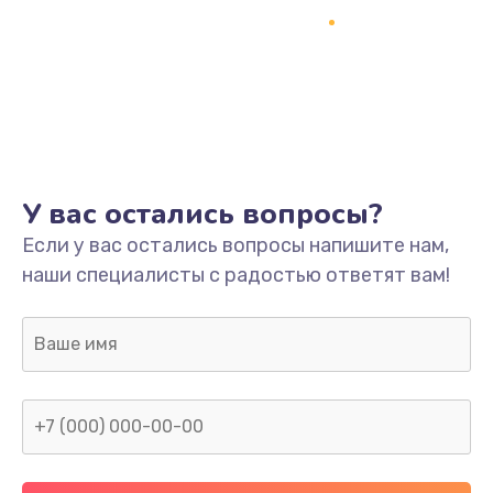
Замена термопасты
995 руб.
Заказать
Замена системы охлаждения
1550 руб.
У вас остались вопросы?
Заказать
Если у вас остались вопросы напишите нам,
наши специалисты с радостью ответят вам!
Замена оперативной памяти
1160 руб.
Заказать
Замена звуковой карты
1600 руб.