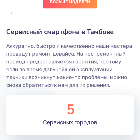
БОЛЬШЕ МОДЕЛЕЙ
Заказать
Замена NFC антенны
Сервисный смартфона в Тамбове
650 руб.
Заказать
Аккуратно, быстро и качественно наши мастера
проведут ремонт девайса. На постремонтный
Замена кнопки включения/выключения
период предоставляется гарантия, поэтому
если во время дальнейшей эксплуатации
790 руб.
техники возникнут какие-то проблемы, можно
Заказать
снова обратиться к нам для их решения.
Замена разъёма наушников (гарнитуры)
5
800 руб.
Заказать
Сервисных
городов
Замена разъема SIM