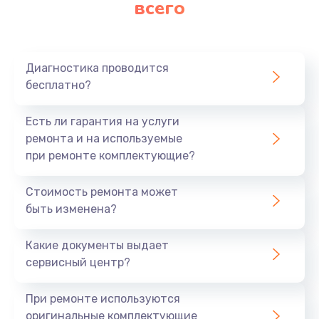
всего
Замена матрицы
640 руб.
Заказать
Диагностика проводится
бесплатно?
Замена разъема
790 руб.
Есть ли гарантия на услуги
Заказать
ремонта и на используемые
при ремонте комплектующие?
Замена шим-контроллера
Стоимость ремонта может
3900 руб.
быть изменена?
Заказать
Какие документы выдает
Замена клавиатуры
сервисный центр?
1490 руб.
При ремонте используются
Заказать
оригинальные комплектующие