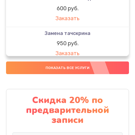
600 руб.
Заказать
Замена тачскрина
950 руб.
Заказать
Замена динамиков
ПОКАЗАТЬ ВСЕ УСЛУГИ
710 руб.
Заказать
Скидка 20% по
Замена стекла
предварительной
990 руб.
записи
Заказать