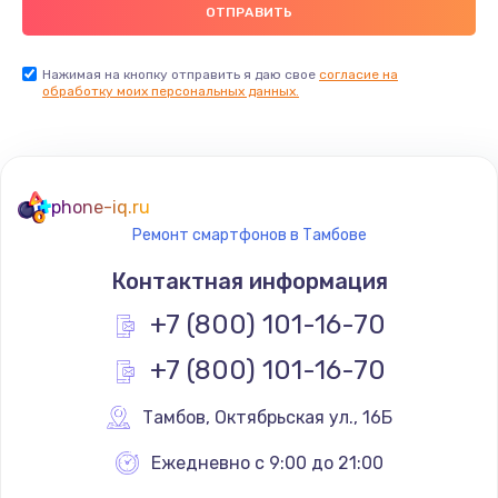
Заказать
Замена USB порта
Нажимая на кнопку отправить я даю свое
согласие на
обработку моих персональных данных.
1560 руб.
Заказать
Замена разъёмов (HDMI, DVI, Дисплей порта)
phone-iq.ru
1800 руб.
Ремонт смартфонов в Тамбове
Заказать
Контактная информация
Замена тачпада
+7 (800) 101-16-70
1660 руб.
+7 (800) 101-16-70
Заказать
Тамбов
,
 Октябрьская ул., 16Б
Замена контроллера питания
Ежедневно с 9:00 до 21:00
1490 руб.