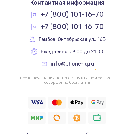
Контактная информация
490 руб.
Заказать
+7 (800) 101-16-70
+7 (800) 101-16-70
Замена основной камеры
490 руб.
Тамбов
,
 Октябрьская ул., 16Б
Заказать
Ежедневно с 9:00 до 21:00
Замена элемента
info@phone-iq.ru
1190 руб.
Заказать
Все консультации по телефону в нашем сервисе
совершенно бесплатны
Замена материнской платы
1330 руб.
Заказать
Замена клавиатуры