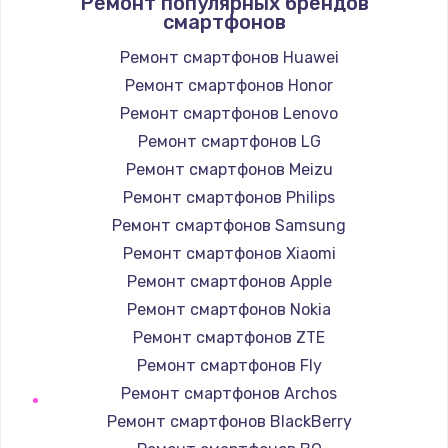
Ремонт популярных брендов
1190 руб.
смартфонов
Заказать
Ремонт смартфонов Huawei
Ремонт смартфонов Honor
Замена корпуса
Ремонт смартфонов Lenovo
890 руб.
Ремонт смартфонов LG
Заказать
Ремонт смартфонов Meizu
Замена тачпада
Ремонт смартфонов Philips
1330 руб.
Ремонт смартфонов Samsung
Ремонт смартфонов Xiaomi
Заказать
Ремонт смартфонов Apple
Замена контроллера питания
Ремонт смартфонов Nokia
1490 руб.
Ремонт смартфонов ZTE
Ремонт смартфонов Fly
Заказать
Ремонт смартфонов Archos
Замена южного моста
Ремонт смартфонов BlackBerry
2600 руб.