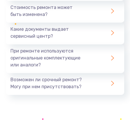
390 руб.
Стоимость ремонта может
быть изменена?
Заказать
Какие документы выдает
Замена разъёма наушников (гарнитуры)
сервисный центр?
390 руб.
Заказать
При ремонте используются
оригинальные комплектующие
Замена кнопок громкости
или аналоги?
390 руб.
Заказать
Возможен ли срочный ремонт?
Могу при нем присутствовать?
Защита гидрогелевой пленкой
1290 руб.
Заказать
Замена экрана