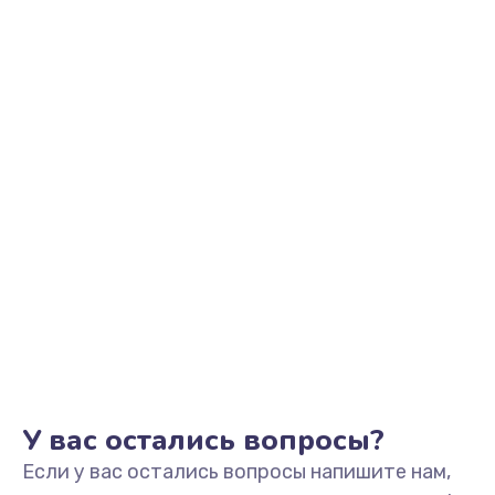
1145 руб.
Заказать
Замена аккумулятора
890 руб.
Заказать
Замена задней крышки
490 руб.
Заказать
Обновление ПО
890 руб.
Заказать
У вас остались вопросы?
Если у вас остались вопросы напишите нам,
Замена стекла