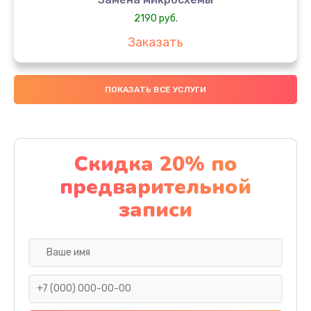
2190 руб.
Заказать
Замена передней камеры
ПОКАЗАТЬ ВСЕ УСЛУГИ
490 руб.
Заказать
Замена полифонического динамика
Скидка 20% по
390 руб.
предварительной
Заказать
записи
Замена разъема SIM
290 руб.
Заказать
Сбор/Разбор