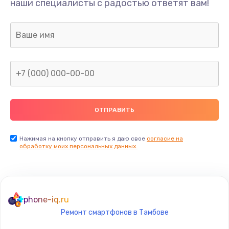
наши специалисты с радостью ответят вам!
990 руб.
Заказать
Замена датчика приближения
890 руб.
Заказать
Замена антенны
390 руб.
Заказать
Нажимая на кнопку отправить я даю свое
согласие на
обработку моих персональных данных.
Замена вибромотора
890 руб.
Заказать
phone-iq.ru
Ремонт смартфонов в Тамбове
Замена голосового динамика