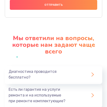
1490 руб.
Заказать
Чистка динамика и микрофонов (с разбором)
1790 руб.
Мы ответили на вопросы,
Заказать
которые нам задают чаще
всего
Замена кнопки Home (домой)
890 руб.
Заказать
Диагностика проводится
бесплатно?
Замена сканера отпечатка
790 руб.
Есть ли гарантия на услуги
Заказать
ремонта и на используемые
при ремонте комплектующие?
Замена разъема зарядки (питания)