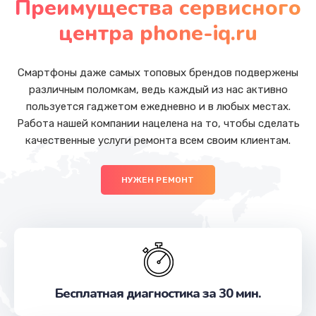
Преимущества сервисного
Заказать
центра phone-iq.ru
Замена основной камеры
от 490 руб.
Смартфоны даже самых топовых брендов подвержены
различным поломкам, ведь каждый из нас активно
Заказать
пользуется гаджетом ежедневно и в любых местах.
Работа нашей компании нацелена на то, чтобы сделать
Замена передней камеры
качественные услуги ремонта всем своим клиентам.
от 490 руб.
Заказать
НУЖЕН РЕМОНТ
Замена полифонического динамика
от 390 руб.
Заказать
Замена антенны
Бесплатная диагностика за 30 мин.
от 390 руб.