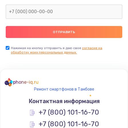
Заказать
Замена сканера отпечатка
от 790 руб.
Заказать
Замена разъема зарядки (питания)
Нажимая на кнопку отправить я даю свое
согласие на
обработку моих персональных данных.
от 390 руб.
Заказать
Замена разъёма наушников (гарнитуры)
phone-iq.ru
от 390 руб.
Ремонт смартфонов в Тамбове
Заказать
Контактная информация
Замена элемента
+7 (800) 101-16-70
от 1190 руб.
+7 (800) 101-16-70
Заказать