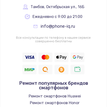
Тамбов
,
 Октябрьская ул., 16Б
Замена клавиатуры
Ежедневно с 9:00 до 21:00
от 1190 руб.
info@phone-iq.ru
Заказать
Все консультации по телефону в нашем сервисе
Замена видеокарты
совершенно бесплатны
от 1600 руб.
Заказать
Замена термопасты
от 995 руб.
Заказать
Ремонт популярных брендов
смартфонов
Замена системы охлаждения
Ремонт смартфонов Huawei
от 1500 руб.
Ремонт смартфонов Honor
Заказать