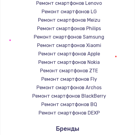
Ремонт смартфонов Lenovo
Ремонт смартфонов LG
Ремонт подсветки
Ремонт смартфонов Meizu
от 1200 руб.
Ремонт смартфонов Philips
Заказать
Ремонт смартфонов Samsung
Ремонт смартфонов Xiaomi
Чистка от пыли
Ремонт смартфонов Apple
от 990 руб.
Ремонт смартфонов Nokia
Заказать
Ремонт смартфонов ZTE
Ремонт смартфонов Fly
Настройка Wi-Fi
Ремонт смартфонов Archos
от 1030 руб.
Ремонт смартфонов BlackBerry
Заказать
Ремонт смартфонов BQ
Ремонт смартфонов DEXP
Восстановление данных
Ремонт смартфонов Digma
от 990 руб.
Бренды
Ремонт смартфонов Ginzzu
Заказать