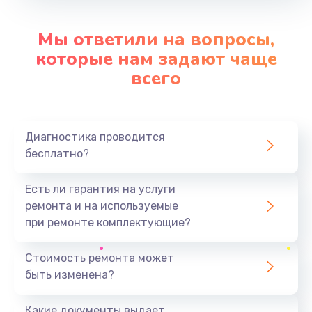
Заказать
Мы ответили на вопросы,
Замена контроллера питания
которые нам задают чаще
от 1490 руб.
всего
Заказать
Замена процессора
Диагностика проводится
от 1800 руб.
бесплатно?
Заказать
Есть ли гарантия на услуги
Ремонт петель крышки
ремонта и на используемые
от 990 руб.
при ремонте комплектующие?
Заказать
Стоимость ремонта может
быть изменена?
Замена экрана
от 1145 руб.
Какие документы выдает