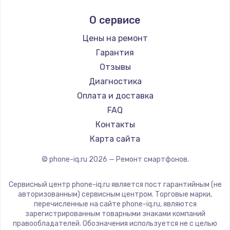
Ремонт смартфонов Hisense
Digma
О сервисе
Замена видеочипа
Ремонт смартфонов Nubia
Ginzzu
от 2745 руб.
Ремонт смартфонов Land Rover
Highscreen
Цены на ремонт
Ремонт смартфонов Acer
Заказать
Irbis
Гарантия
Ремонт смартфонов HP
Kyocera
Отзывы
Замена HDMI
Ремонт смартфонов Poco
LeEco
Диагностика
от 600 руб.
Ремонт смартфонов HTC
OnePlus
Оплата и доставка
Ремонт смартфонов Blackmagic
Заказать
teXet
FAQ
Ремонт смартфонов Nothing
Motorola
Контакты
Замена корпуса
Ремонт смартфонов iQOO
Prestigio
Карта сайта
от 890 руб.
Vertex
© phone-iq.ru
2026
— Ремонт смартфонов.
Заказать
Microsoft
Sharp
Сервисный центр phone-iq.ru является пост гарантийным (не
Замена оперативной памяти
Elephone
авторизованным) сервисным центром. Торговые марки,
от 890 руб.
перечисленные на сайте phone-iq.ru, являются
BlackView
зарегистрированным товарными знаками компаний
Заказать
Google
правообладателей. Обозначения используется не с целью