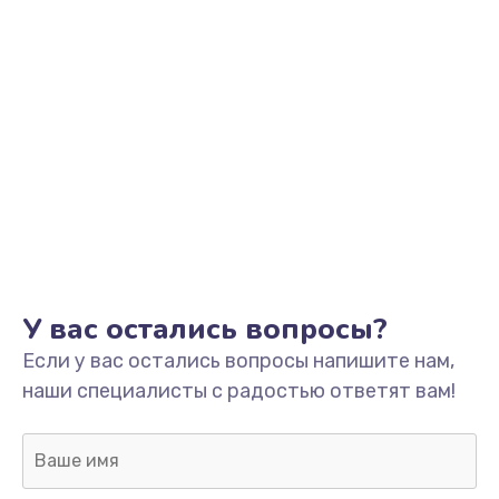
Заказать
Обновление ПО
от 890 руб.
Заказать
Сбор/Разбор
от 1490 руб.
Заказать
Чистка динамика и микрофонов (с разбором)
У вас остались вопросы?
от 1790 руб.
Если у вас остались вопросы напишите нам,
Заказать
наши специалисты с радостью ответят вам!
Замена кнопки Home (домой)
от 890 руб.