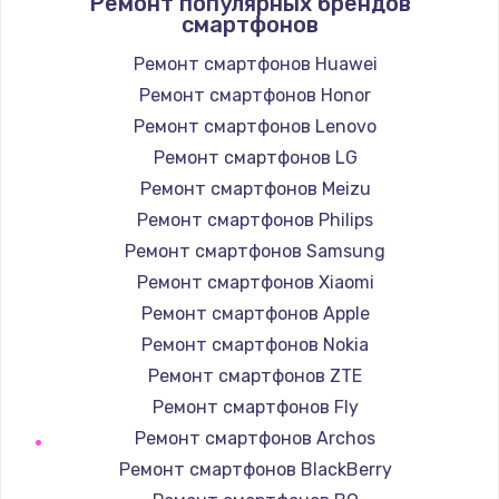
Ремонт популярных брендов
1190 руб.
смартфонов
Заказать
Ремонт смартфонов Huawei
Ремонт смартфонов Honor
Замена корпуса
Ремонт смартфонов Lenovo
890 руб.
Ремонт смартфонов LG
Заказать
Ремонт смартфонов Meizu
Замена тачпада
Ремонт смартфонов Philips
1330 руб.
Ремонт смартфонов Samsung
Ремонт смартфонов Xiaomi
Заказать
Ремонт смартфонов Apple
Замена контроллера питания
Ремонт смартфонов Nokia
1490 руб.
Ремонт смартфонов ZTE
Ремонт смартфонов Fly
Заказать
Ремонт смартфонов Archos
Замена южного моста
Ремонт смартфонов BlackBerry
2600 руб.