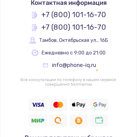
Контактная информация
490 руб.
Заказать
+7 (800) 101-16-70
+7 (800) 101-16-70
Замена основной камеры
490 руб.
Тамбов
,
 Октябрьская ул., 16Б
Заказать
Ежедневно с 9:00 до 21:00
Замена элемента
info@phone-iq.ru
1190 руб.
Заказать
Все консультации по телефону в нашем сервисе
совершенно бесплатны
Замена материнской платы
1330 руб.
Заказать
Замена клавиатуры