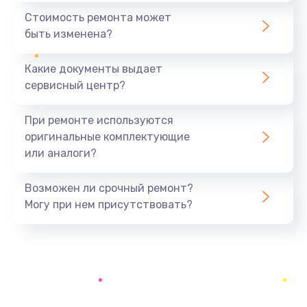
390 руб.
Стоимость ремонта может
быть изменена?
Заказать
Какие документы выдает
Замена разъёма наушников (гарнитуры)
сервисный центр?
390 руб.
Заказать
При ремонте используются
оригинальные комплектующие
Замена кнопок громкости
или аналоги?
390 руб.
Заказать
Возможен ли срочный ремонт?
Могу при нем присутствовать?
Защита гидрогелевой пленкой
1290 руб.
Заказать
Замена экрана